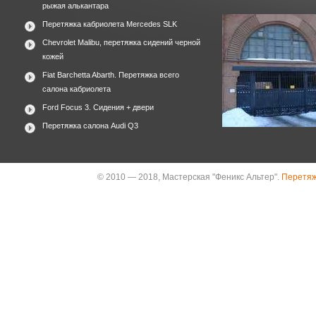
рыжая алькантара
Перетяжка кабриолета Mercedes SLK
Chevrolet Malibu, перетяжка сидений черной
кожей
Fiat Barchetta Abarth. Перетяжка всего
салона кабриолета
Ford Focus 3. Сидения + двери
Перетяжка салона Audi Q3
© 2010 — 2018, Мастерская "Феникс Альтер".
Перетяж