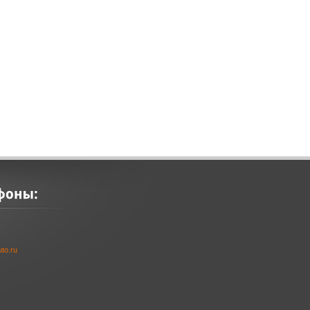
to.ru