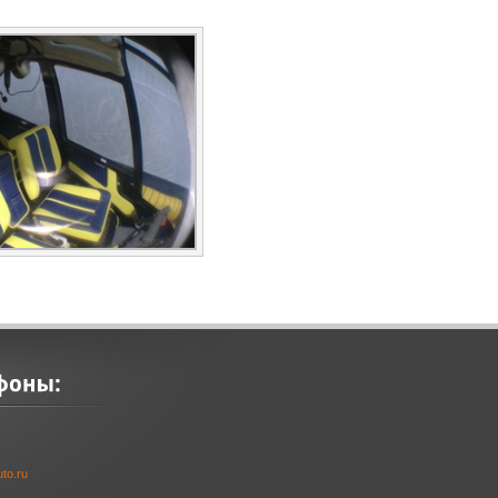
to.ru