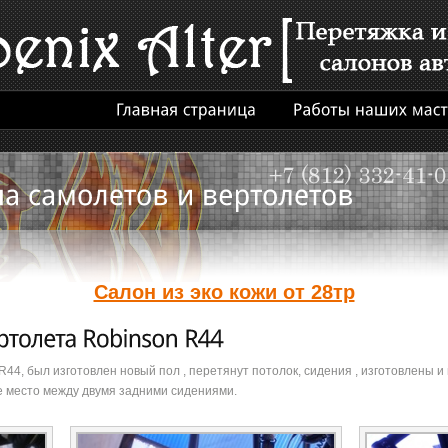
Салон из эко кожи от 28тр
44, был изготовлен новый пол , перетянут потолок, сидения , изготовлены и
 место между двумя задними сидениями.